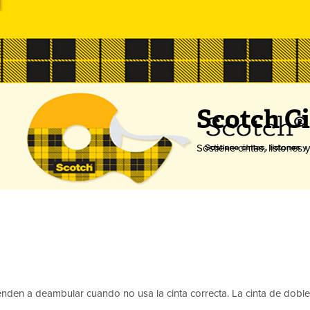
Scotch C
Sostiene cintas, listones 
 tienden a deambular cuando no usa la cinta correcta. La cinta de dob