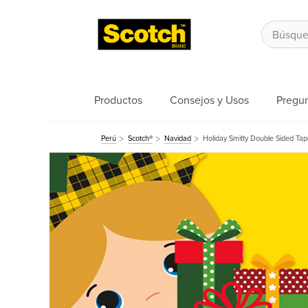
Productos
Consejos y Usos
Pregun
Perú
Scotch®
Navidad
Holiday Smitty Double Sided Ta