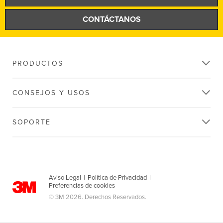
Todos
CONTÁCTANOS
Solamente
Premium
Partner
PRODUCTOS
Solamente en
CONSEJOS Y USOS
tienda
SOPORTE
Por favor, seleccione un punto de venta
Localización
Aviso Legal
|
Política de Privacidad
|
Preferencias de cookies
© 3M 2026. Derechos Reservados.
Solamente en